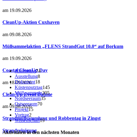
am 19.09.2026
CleanUp-Aktion Cuxhaven
am 09.08.2026
Müllsammelaktion „FLENS StrandGut 10.0“ auf Borkum
am 19.09.2026
Coastal CleanUp Day
Aktionstag
74
Ausstellung
8
Dokument
18
am 18.09.2026
Küstenputztag
145
Müll sammeln
205
Clean-Up Event Dahme
Nordseeraum
35
Ostseeraum
70
am 09.08.2026
Projekt
15
Vortrag
2
Strandmüllsammlung und Robbentag in Zingst
Wissenschaft
19
Strandreinigung
Aktivitäten in den nächsten Monaten