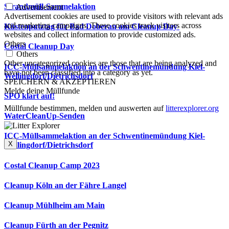
Strandmüll-Sammelaktion
Advertisement
Advertisement cookies are used to provide visitors with relevant ads
and marketing campaigns. These cookies track visitors across
Küstenputztag für Bad Doberan am Cleanup Day
websites and collect information to provide customized ads.
Others
Costal Cleanup Day
Others
Other uncategorized cookies are those that are being analyzed and
ICC-Müllsammelaktion an der Schwentinemündung Kiel-
have not been classified into a category as yet.
Wellingdorf/Dietrichsdorf
SPEICHERN & AKZEPTIEREN
Melde deine Müllfunde
SPO klart auf!
Müllfunde bestimmen, melden und auswerten auf
litterexplorer.org
WaterCleanUp-Senden
ICC-Müllsammelaktion an der Schwentinemündung Kiel-
X
Wellingdorf/Dietrichsdorf
Costal Cleanup Camp 2023
Cleanup Köln an der Fähre Langel
Cleanup Mühlheim am Main
Cleanup Fürth an der Pegnitz