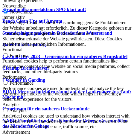
browsing experience.
Notwendige
Strandmüllsammelaktion: SPO klart auf!
Notwendige
immer aktiv
Beach Clean Ups auf Amrum
Notwendige Cookies sind für das ordnungsgemäße Funktionieren
der Website unbedingt erforderlich. Zu dieser Kategorie gehören nur
Strandreinigungsaktion in Dedesdorf am Weserstrand
Cookies, die grundlegende Funktionalitäten und
Sicherheitsmerkmale der Website gewährleisten. Diese Cookies
speichern keine persönlichen Informationen.
HafenPutz Flensburg
Functional
Functional
Cleanup Day 2023 – Gemeinsam für ein sauberes Brunsbüttel
Functional cookies help to perform certain functionalities like
sharing the content of the website on social media platforms, collect
Cleanup Bremerhaven
feedbacks, and other third-party features.
Performance
Cleanday in Garding
Performance
Performance cookies are used to understand and analyze the key
BUND Meeresschutzbüro räumt auf der Lankenauer Insel auf:
performance indexes of the website which helps in delivering a
Macht mit!
better user experience for the visitors.
Analytics
Gemeinsam für ein sauberes Ueckermünde
Analytics
Analytical cookies are used to understand how visitors interact with
NABU-Eimsbüttel und Pro Niendorfer Gehege e.V. entmüllen
the website. These cookies help provide information on metrics the
das Niendorfer Gehege
number of visitors, bounce rate, traffic source, etc.
Advertisement