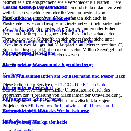
bedroht es auch entsprechend viele verschiedene Tierarten. Tiere
Coastal Cleanup Day Barendorf
können Plastikteile für ihr Futter halten und sterben dann entweder,
weil sie sich verschlucken oder ihr Verdauungstrakt von
Plastikteilchen verstopft ist. Viele verfangen sich auch in
Coastal Cleanup Day Wohlenberg
Plastikteilen, wie zum Beispiel in Geisternetzen (mehr siehe unter
„Was sind eigentlich Geisternetze?“), in Schnüren oder Folien.
Flens-StrandGut-Aktion Beach Clean Up
Doch auch Mikroplastik, ganz kleine Plastikteile, schadet den
Tieren, da es viele Giftstoffe an sich bindet (mehr siehe unter
Strandmüllsammelaktion Neustadt in Holstein
„Welche Auswirkungen hat Mikroplastik auf Meeresbewohner?“).
So sterben insgesamt jährlich mehr als eine Million Seevögel und
Küstenputztag Hohe Düne
etwa 100.000 andere Meereslebenswesen.
Küstenputztag Warnemünde Jugendherberge
(Quelle:
www.nabu.de
)
Meer
lesen...
Große Müllsammelaktion am Schnatermann und Peezer Bach
Diese Seite ist ein Service der
EUCC - Die Küsten Union
Küstenputztag Dedesdorf
Deutschland e.V.
, mit finanzieller Unterstützung durch das
Programm zur "Förderung von Maßnahmen der Umweltbildung, -
Küstenputztag Schnatermann
erziehung und -information und für umweltschutzbezogene
Projekte" des
Ministeriums für Landwirtschaft, Umwelt und
Küstenputztag Torfbrücke/Wiedortschneise
Verbraucherschutz M-V
.
facebook
instagram
Küstenputztag Markgrafenheide
Servicelinks