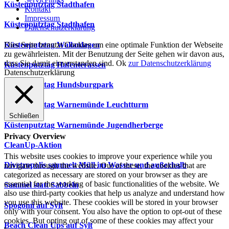
Küstenputztag Stadthafen
Kontakt
Impressum
Küstenputztag Stadthafen
Datenschutzerklärung
Küstenputztag Wallanlagen
Dies Seite benutzt Cookies um eine optimale Funktion der Webseite
zu gewährleisten. Mit der Benutzung der Seite gehen wir davon aus,
dass Sie damit einverstanden sind.
Ok
zur Datenschutzerklärung
Küstenputztag Hafenterassen
Datenschutzerklärung
Küstenputztag Hundsburgpark
Küstenputztag Warnemünde Leuchtturm
Schließen
Küstenputztag Warnemünde Jugendherberge
Privacy Overview
CleanUp-Aktion
This website uses cookies to improve your experience while you
Divetropolis sammelt Müll im Wasser und außerhalb
navigate through the website. Out of these, the cookies that are
categorized as necessary are stored on your browser as they are
essential for the working of basic functionalities of the website. We
Sammel statt Sabbeln
also use third-party cookies that help us analyze and understand how
you use this website. These cookies will be stored in your browser
Spogomi auf Sylt
only with your consent. You also have the option to opt-out of these
cookies. But opting out of some of these cookies may affect your
Beach Clean Ups auf Sylt