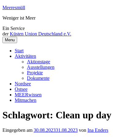
Weiter
Meeresmüll
zum
Weniger ist Meer
Inhalt
Ein Service
der
Küsten Union Deutschland e.V.
Menu
Start
Aktivitäten
Aktionstage
Ausstellungen
Projekte
Dokumente
Nordsee
Ostsee
MEERwissen
Mitmachen
Schlagwort:
Clean up day
Eingegeben am
30.08.2023
31.08.2023
von
Ina Enders