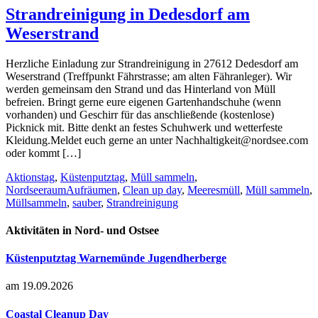
Strandreinigung in Dedesdorf am
Weserstrand
Herzliche Einladung zur Strandreinigung in 27612 Dedesdorf am
Weserstrand (Treffpunkt Fährstrasse; am alten Fähranleger). Wir
werden gemeinsam den Strand und das Hinterland von Müll
befreien. Bringt gerne eure eigenen Gartenhandschuhe (wenn
vorhanden) und Geschirr für das anschließende (kostenlose)
Picknick mit. Bitte denkt an festes Schuhwerk und wetterfeste
Kleidung.Meldet euch gerne an unter Nachhaltigkeit@nordsee.com
oder kommt […]
Aktionstag
,
Küstenputztag
,
Müll sammeln
,
Nordseeraum
Aufräumen
,
Clean up day
,
Meeresmüll
,
Müll sammeln
,
Müllsammeln
,
sauber
,
Strandreinigung
Aktivitäten in Nord- und Ostsee
Küstenputztag Warnemünde Jugendherberge
am 19.09.2026
Coastal Cleanup Day