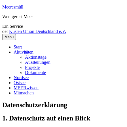
Weiter
Meeresmüll
zum
Weniger ist Meer
Inhalt
Ein Service
der
Küsten Union Deutschland e.V.
Menu
Start
Aktivitäten
Aktionstage
Ausstellungen
Projekte
Dokumente
Nordsee
Ostsee
MEERwissen
Mitmachen
Datenschutzerklärung
1. Datenschutz auf einen Blick