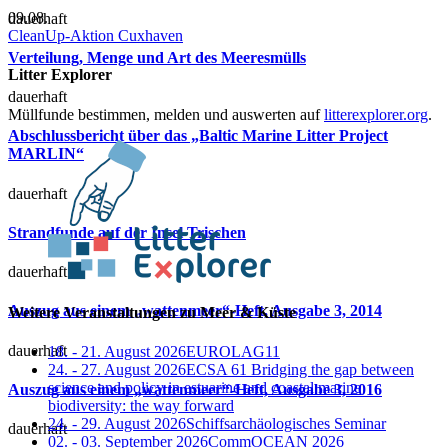
09.08.
dauerhaft
CleanUp-Aktion Cuxhaven
Verteilung, Menge und Art des Meeresmülls
Litter Explorer
dauerhaft
Müllfunde bestimmen, melden und auswerten auf
litterexplorer.org
.
Abschlussbericht über das „Baltic Marine Litter Project
MARLIN“
dauerhaft
Strandfunde auf der Insel Trischen
dauerhaft
Auszug aus einem „wattenmeer“-Heft, Ausgabe 3, 2014
Weitere Veranstaltungen zu Meer & Küste
dauerhaft
18. - 21. August 2026
EUROLAG11
24. - 27. August 2026
ECSA 61 Bridging the gap between
science and policy in estuarine and coastal marine
Auszug aus einem „wattenmeer“-Heft, Ausgabe 3, 2016
biodiversity: the way forward
24. - 29. August 2026
Schiffsarchäologisches Seminar
dauerhaft
02. - 03. September 2026
CommOCEAN 2026