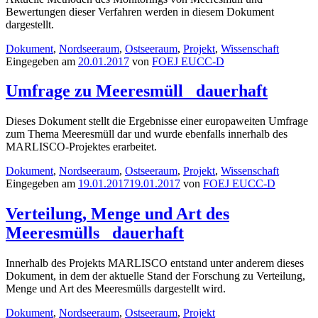
Bewertungen dieser Verfahren werden in diesem Dokument
dargestellt.
Dokument
,
Nordseeraum
,
Ostseeraum
,
Projekt
,
Wissenschaft
Eingegeben am
20.01.2017
von
FOEJ EUCC-D
Umfrage zu Meeresmüll
dauerhaft
Dieses Dokument stellt die Ergebnisse einer europaweiten Umfrage
zum Thema Meeresmüll dar und wurde ebenfalls innerhalb des
MARLISCO-Projektes erarbeitet.
Dokument
,
Nordseeraum
,
Ostseeraum
,
Projekt
,
Wissenschaft
Eingegeben am
19.01.2017
19.01.2017
von
FOEJ EUCC-D
Verteilung, Menge und Art des
Meeresmülls
dauerhaft
Innerhalb des Projekts MARLISCO entstand unter anderem dieses
Dokument, in dem der aktuelle Stand der Forschung zu Verteilung,
Menge und Art des Meeresmülls dargestellt wird.
Dokument
,
Nordseeraum
,
Ostseeraum
,
Projekt