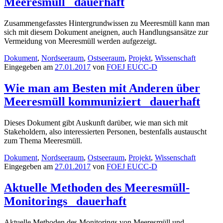
Meeresmüll
dauerhaft
Zusammengefasstes Hintergrundwissen zu Meeresmüll kann man
sich mit diesem Dokument aneignen, auch Handlungsansätze zur
Vermeidung von Meeresmüll werden aufgezeigt.
Dokument
,
Nordseeraum
,
Ostseeraum
,
Projekt
,
Wissenschaft
Eingegeben am
27.01.2017
von
FOEJ EUCC-D
Wie man am Besten mit Anderen über
Meeresmüll kommuniziert
dauerhaft
Dieses Dokument gibt Auskunft darüber, wie man sich mit
Stakeholdern, also interessierten Personen, bestenfalls austauscht
zum Thema Meeresmüll.
Dokument
,
Nordseeraum
,
Ostseeraum
,
Projekt
,
Wissenschaft
Eingegeben am
27.01.2017
von
FOEJ EUCC-D
Aktuelle Methoden des Meeresmüll-
Monitorings
dauerhaft
Aktuelle Methoden des Monitorings von Meeresmüll und