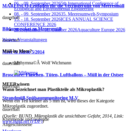
06. - 09. September 2026
5th International Conference of
MARLISCO-Leitfaden für die Verringerung von Meeresmüll
Ecological and Environmental Engineering
08. - 09. September 2026
35. Meeresumwelt-Symposium
dauerhaft
15. - 18. September 2026
ICES ANNUAL SCIENCE
CONFERENCE 2026
Bildungspaket zu Meeresmüll
28. September - 01. Oktober 2026
Aquaculture Europe 2026
Weitere Veranstaltungen
dauerhaft
Müll im Meer?
Meer & Küste 5/2014
Mithymna
©Â Wolf Wichmann
dauerhaft
Broschüre: Flaschen, Tüten, Luftballons – Müll in der Ostsee
MEERwissen
dauerhaft
Wann bezeichnet man Plastikteile als Mikroplastik?
Strandmüll-Spülsaummonitoring M-V
Wenn ein Teil kleiner als 5 mm ist, wird dieses der Kategorie
Mikroplastik zugeordnet.
dauerhaft
(Quelle: BUND, Mikroplastik die unsichtbare Gefahr, 2014, Link:
Kommende und laufende
www.bund.net (PDF)
)
Abgeschlossene