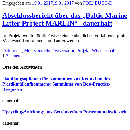
Eingegeben am
19.01.2017
19.01.2017
von
FOEJ EUCC-D
Abschlussbericht über das „Baltic Marine
Litter Project MARLIN“
dauerhaft
Im Projekt wurde für die Ostsee eine einheitliches Verfahren erprobt,
Meeresmüll zu sammeln und auszuwerten.
Dokument
,
Müll sammeln
,
Ostseeraum
,
Projekt
,
Wissenschaft
Beitragsnavigation
1
2
neuere
Orte der Aktivitäten
Handlungsoptionen für Kommunen zur Reduktion des
Plastikmüllaufkommens: Sammlung von Best-Practice-
Beispielen
dauerhaft
Upcycling-Anleitung: aus Getränketüten Portemonnaies basteln
dauerhaft