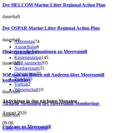
Der HELCOM Marine Litter Regional Action Plan
dauerhaft
Der OSPAR Marine Litter Regional Action Plan
dauerhaft
Aktionstag
74
Ausstellung
8
Hintergrundinformationen zu Meeresmüll
Dokument
18
Küstenputztag
145
Müll sammeln
205
dauerhaft
Nordseeraum
35
Ostseeraum
70
Wie man am Besten mit Anderen über Meeresmüll
Projekt
15
kommuniziert
Vortrag
2
Wissenschaft
19
dauerhaft
Aktivitäten in den nächsten Monaten
Aktuelle Methoden des Meeresmüll-Monitorings
August 2026
dauerhaft
09.08.
Umfrage zu Meeresmüll
Clean-Up Event Dahme