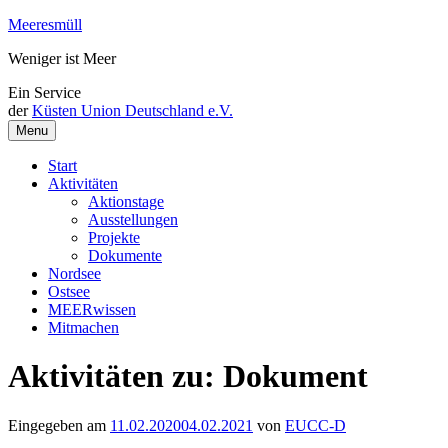
Weiter
Meeresmüll
zum
Weniger ist Meer
Inhalt
Ein Service
der
Küsten Union Deutschland e.V.
Menu
Start
Aktivitäten
Aktionstage
Ausstellungen
Projekte
Dokumente
Nordsee
Ostsee
MEERwissen
Mitmachen
Aktivitäten zu: Dokument
Eingegeben am
11.02.2020
04.02.2021
von
EUCC-D