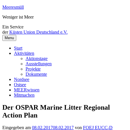
Weiter
Meeresmüll
zum
Weniger ist Meer
Inhalt
Ein Service
der
Küsten Union Deutschland e.V.
Menu
Start
Aktivitäten
Aktionstage
Ausstellungen
Projekte
Dokumente
Nordsee
Ostsee
MEERwissen
Mitmachen
Der OSPAR Marine Litter Regional
Action Plan
Eingegeben am
08.02.2017
08.02.2017
von
FOEJ EUCC-D