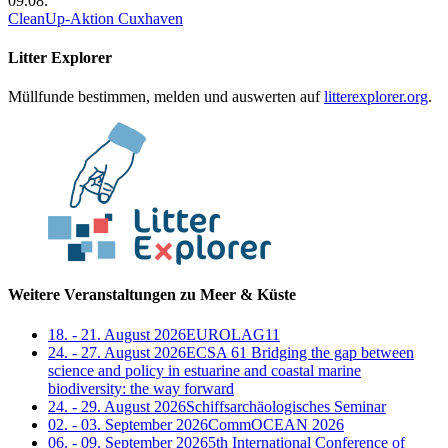
09.08.
CleanUp-Aktion Cuxhaven
Litter Explorer
Müllfunde bestimmen, melden und auswerten auf
litterexplorer.org
.
Weitere Veranstaltungen zu Meer & Küste
18. - 21. August 2026
EUROLAG11
24. - 27. August 2026
ECSA 61 Bridging the gap between
science and policy in estuarine and coastal marine
biodiversity: the way forward
24. - 29. August 2026
Schiffsarchäologisches Seminar
02. - 03. September 2026
CommOCEAN 2026
06. - 09. September 2026
5th International Conference of