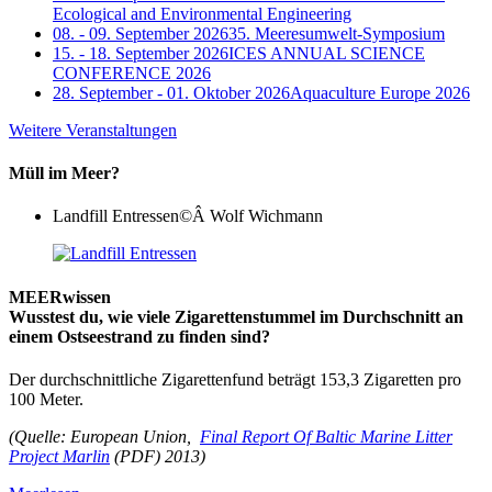
Ecological and Environmental Engineering
08. - 09. September 2026
35. Meeresumwelt-Symposium
15. - 18. September 2026
ICES ANNUAL SCIENCE
CONFERENCE 2026
28. September - 01. Oktober 2026
Aquaculture Europe 2026
Weitere Veranstaltungen
Müll im Meer?
Landfill Entressen
©Â Wolf Wichmann
MEERwissen
Wusstest du, wie viele Zigarettenstummel im Durchschnitt an
einem Ostseestrand zu finden sind?
Der durchschnittliche Zigarettenfund beträgt 153,3 Zigaretten pro
100 Meter.
(Quelle: European Union,
Final Report Of Baltic Marine Litter
Project Marlin
(PDF) 2013)