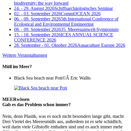
biodiversity: the way forward
24. - 29. August 2026
Schiffsarchäologisches Seminar
02. - 03. September 2026
CommOCEAN 2026
06. - 09. September 2026
5th International Conference of
Ecological and Environmental Engineering
08. - 09. September 2026
35. Meeresumwelt-Symposium
15. - 18. September 2026
ICES ANNUAL SCIENCE
CONFERENCE 2026
28. September - 01. Oktober 2026
Aquaculture Europe 2026
Weitere Veranstaltungen
Müll im Meer?
Black Sea beach near Poti
©Â Eric Wallis
MEERwissen
Gab es das Problem schon immer?
Nein, denn Plastik, was es noch nicht besonders lange gibt, macht
Drei Viertel des Meeresmülls aus, außerdem ist es sehr schädlich,
weil darin viele Giftstoffe enthalten sind und es auch immer mehr