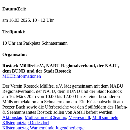
Datum/Zeit:
am 16.03.2025, 10 - 12 Uhr
Treffpunkt:
10 Uhr am Parkplatz Schnatermann
Organisator:
Rostock Müllfrei e.V., NABU Regionalverband, der NAJU,
dem BUND und der Stadt Rostock
MEERinformationen
Der Verein Rostock Müllfrei e.V. lädt gemeinsam mit dem NABU
Regionalverband, der NAJU, dem BUND und der Stadt Rostock
am 16. März 2025 von 10:00 bis 12:00 Uhr zu einer besonderen
Müllsammelaktion am Schnatermann ein. Ein Küstenabschnitt am
Peezer Bach sowie die Uferbereiche vor den Spülfeldern des Hafen-
& Seemannsamtes Rostock sollen von Abfall befreit werden.
Aktionstag
,
Müll sammeln
Cleanup
,
Meeresmüll
,
Müll sammeln
Beitragsnavigation
Küstenputztag Dedesdorf
Küstenputztag Warnemünde Jugendherberge