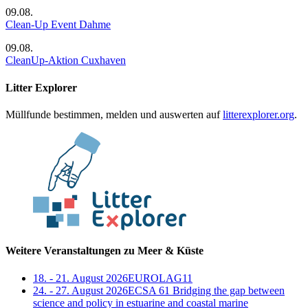
09.08.
Clean-Up Event Dahme
09.08.
CleanUp-Aktion Cuxhaven
Litter Explorer
Müllfunde bestimmen, melden und auswerten auf
litterexplorer.org
.
Weitere Veranstaltungen zu Meer & Küste
18. - 21. August 2026
EUROLAG11
24. - 27. August 2026
ECSA 61 Bridging the gap between
science and policy in estuarine and coastal marine