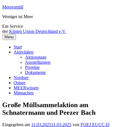
Weiter
Meeresmüll
zum
Weniger ist Meer
Inhalt
Ein Service
der
Küsten Union Deutschland e.V.
Menu
Start
Aktivitäten
Aktionstage
Ausstellungen
Projekte
Dokumente
Nordsee
Ostsee
MEERwissen
Mitmachen
Große Müllsammelaktion am
Schnatermann und Peezer Bach
Eingegeben am
11.03.2025
11.03.2025
von
FOEJ EUCC-D