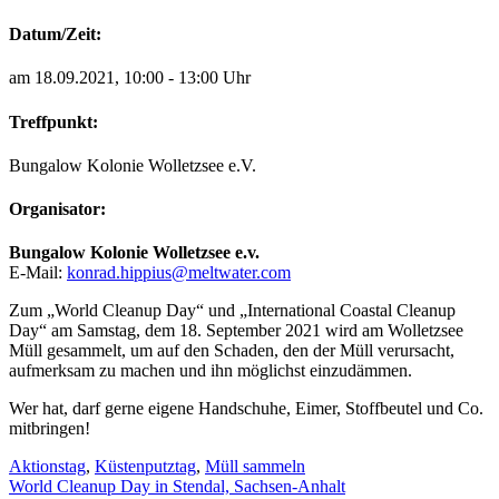
Datum/Zeit:
am 18.09.2021, 10:00 - 13:00 Uhr
Treffpunkt:
Bungalow Kolonie Wolletzsee e.V.
Organisator:
Bungalow Kolonie Wolletzsee e.v.
E-Mail
:
konrad.hippius@meltwater.com
Zum „World Cleanup Day“ und „International Coastal Cleanup
Day“ am Samstag, dem 18. September 2021 wird am Wolletzsee
Müll gesammelt, um auf den Schaden, den der Müll verursacht,
aufmerksam zu machen und ihn möglichst einzudämmen.
Wer hat, darf gerne eigene Handschuhe, Eimer, Stoffbeutel und Co.
mitbringen!
Aktionstag
,
Küstenputztag
,
Müll sammeln
Beitragsnavigation
World Cleanup Day in Stendal, Sachsen-Anhalt