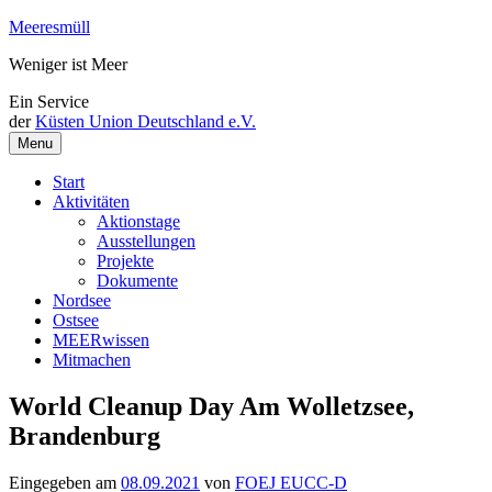
Weiter
Meeresmüll
zum
Weniger ist Meer
Inhalt
Ein Service
der
Küsten Union Deutschland e.V.
Menu
Start
Aktivitäten
Aktionstage
Ausstellungen
Projekte
Dokumente
Nordsee
Ostsee
MEERwissen
Mitmachen
World Cleanup Day Am Wolletzsee,
Brandenburg
Eingegeben am
08.09.2021
von
FOEJ EUCC-D