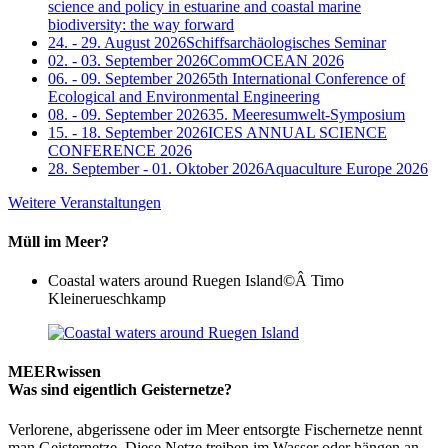
science and policy in estuarine and coastal marine
biodiversity: the way forward
24. - 29. August 2026
Schiffsarchäologisches Seminar
02. - 03. September 2026
CommOCEAN 2026
06. - 09. September 2026
5th International Conference of
Ecological and Environmental Engineering
08. - 09. September 2026
35. Meeresumwelt-Symposium
15. - 18. September 2026
ICES ANNUAL SCIENCE
CONFERENCE 2026
28. September - 01. Oktober 2026
Aquaculture Europe 2026
Weitere Veranstaltungen
Müll im Meer?
Coastal waters around Ruegen Island
©Â Timo
Kleinerueschkamp
MEERwissen
Was sind eigentlich Geisternetze?
Verlorene, abgerissene oder im Meer entsorgte Fischernetze nennt
man Geisternetze. Diese Netze treiben im Wasser oder hängen an