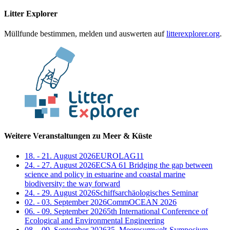
Litter Explorer
Müllfunde bestimmen, melden und auswerten auf
litterexplorer.org
.
Weitere Veranstaltungen zu Meer & Küste
18. - 21. August 2026
EUROLAG11
24. - 27. August 2026
ECSA 61 Bridging the gap between
science and policy in estuarine and coastal marine
biodiversity: the way forward
24. - 29. August 2026
Schiffsarchäologisches Seminar
02. - 03. September 2026
CommOCEAN 2026
06. - 09. September 2026
5th International Conference of
Ecological and Environmental Engineering
08. - 09. September 2026
35. Meeresumwelt-Symposium