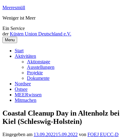
Weiter
Meeresmüll
zum
Weniger ist Meer
Inhalt
Ein Service
der
Küsten Union Deutschland e.V.
Menu
Start
Aktivitäten
Aktionstage
Ausstellungen
Projekte
Dokumente
Nordsee
Ostsee
MEERwissen
Mitmachen
Coastal Cleanup Day in Altenholz bei
Kiel (Schleswig-Holstein)
Eingegeben am
13.09.2022
15.09.2022
von
FOEJ EUCC-D