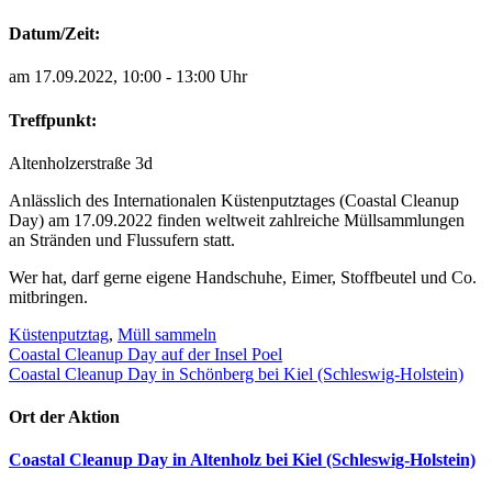
Datum/Zeit:
am 17.09.2022, 10:00 - 13:00 Uhr
Treffpunkt:
Altenholzerstraße 3d
Anlässlich des Internationalen Küstenputztages (Coastal Cleanup
Day) am 17.09.2022 finden weltweit zahlreiche Müllsammlungen
an Stränden und Flussufern statt.
Wer hat, darf gerne eigene Handschuhe, Eimer, Stoffbeutel und Co.
mitbringen.
Küstenputztag
,
Müll sammeln
Beitragsnavigation
Coastal Cleanup Day auf der Insel Poel
Coastal Cleanup Day in Schönberg bei Kiel (Schleswig-Holstein)
Ort der Aktion
Coastal Cleanup Day in Altenholz bei Kiel (Schleswig-Holstein)