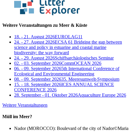
Weitere Veranstaltungen zu Meer & Küste
18. - 21. August 2026
EUROLAG11
24. - 27. August 2026
ECSA 61 Bridging the gap between
science and policy in estuarine and coastal marine
biodiversity: the way forward
24. - 29. August 2026
Schiffsarchäologisches Seminar
02. - 03. September 2026
CommOCEAN 2026
06. - 09. September 2026
5th International Conference of
Ecological and Environmental Engineering
08. - 09. September 2026
35. Meeresumwelt-Symposium
15. - 18. September 2026
ICES ANNUAL SCIENCE
CONFERENCE 2026
28. September - 01. Oktober 2026
Aquaculture Europe 2026
Weitere Veranstaltungen
Müll im Meer?
Nador (MOROCCO): Boulevard of the city of Nador
©Maria