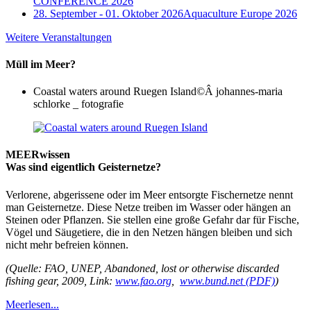
CONFERENCE 2026
28. September - 01. Oktober 2026
Aquaculture Europe 2026
Weitere Veranstaltungen
Müll im Meer?
Coastal waters around Ruegen Island
©Â johannes-maria
schlorke _ fotografie
MEERwissen
Was sind eigentlich Geisternetze?
Verlorene, abgerissene oder im Meer entsorgte Fischernetze nennt
man Geisternetze. Diese Netze treiben im Wasser oder hängen an
Steinen oder Pflanzen. Sie stellen eine große Gefahr dar für Fische,
Vögel und Säugetiere, die in den Netzen hängen bleiben und sich
nicht mehr befreien können.
(Quelle: FAO, UNEP, Abandoned, lost or otherwise discarded
fishing gear, 2009, Link:
www.fao.org
,
www.bund.net (PDF)
)
Meer
lesen...