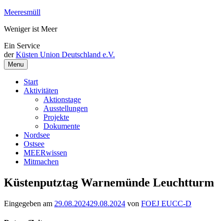
Weiter
Meeresmüll
zum
Weniger ist Meer
Inhalt
Ein Service
der
Küsten Union Deutschland e.V.
Menu
Start
Aktivitäten
Aktionstage
Ausstellungen
Projekte
Dokumente
Nordsee
Ostsee
MEERwissen
Mitmachen
Küstenputztag Warnemünde Leuchtturm
Eingegeben am
29.08.2024
29.08.2024
von
FOEJ EUCC-D