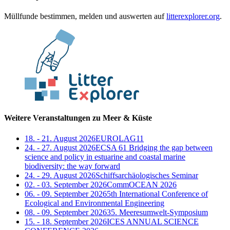
Müllfunde bestimmen, melden und auswerten auf
litterexplorer.org
.
Weitere Veranstaltungen zu Meer & Küste
18. - 21. August 2026
EUROLAG11
24. - 27. August 2026
ECSA 61 Bridging the gap between
science and policy in estuarine and coastal marine
biodiversity: the way forward
24. - 29. August 2026
Schiffsarchäologisches Seminar
02. - 03. September 2026
CommOCEAN 2026
06. - 09. September 2026
5th International Conference of
Ecological and Environmental Engineering
08. - 09. September 2026
35. Meeresumwelt-Symposium
15. - 18. September 2026
ICES ANNUAL SCIENCE