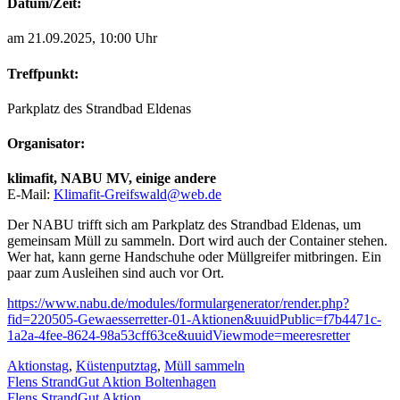
Datum/Zeit:
am 21.09.2025, 10:00 Uhr
Treffpunkt:
Parkplatz des Strandbad Eldenas
Organisator:
klimafit, NABU MV, einige andere
E-Mail
:
Klimafit-Greifswald@web.de
Der NABU trifft sich am Parkplatz des Strandbad Eldenas, um
gemeinsam Müll zu sammeln. Dort wird auch der Container stehen.
Wer hat, kann gerne Handschuhe oder Müllgreifer mitbringen. Ein
paar zum Ausleihen sind auch vor Ort.
https://www.nabu.de/modules/formulargenerator/render.php?
fid=220505-Gewaesserretter-01-Aktionen&uuidPublic=f7b4471c-
1a2a-4fee-8624-98a53cff63ce&uuidViewmode=meeresretter
Aktionstag
,
Küstenputztag
,
Müll sammeln
Beitragsnavigation
Flens StrandGut Aktion Boltenhagen
Flens StrandGut Aktion