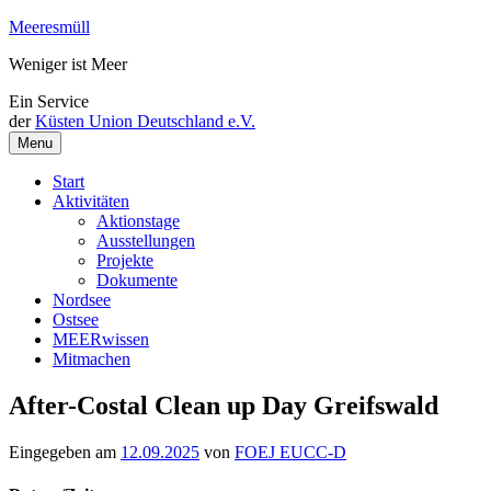
Weiter
Meeresmüll
zum
Weniger ist Meer
Inhalt
Ein Service
der
Küsten Union Deutschland e.V.
Menu
Start
Aktivitäten
Aktionstage
Ausstellungen
Projekte
Dokumente
Nordsee
Ostsee
MEERwissen
Mitmachen
After-Costal Clean up Day Greifswald
Eingegeben am
12.09.2025
von
FOEJ EUCC-D