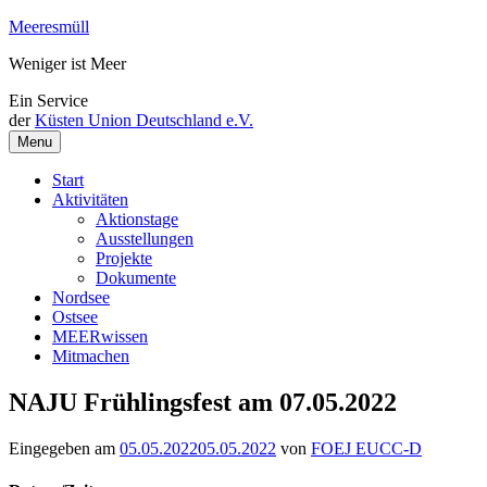
Weiter
Meeresmüll
zum
Weniger ist Meer
Inhalt
Ein Service
der
Küsten Union Deutschland e.V.
Menu
Start
Aktivitäten
Aktionstage
Ausstellungen
Projekte
Dokumente
Nordsee
Ostsee
MEERwissen
Mitmachen
NAJU Frühlingsfest am 07.05.2022
Eingegeben am
05.05.2022
05.05.2022
von
FOEJ EUCC-D