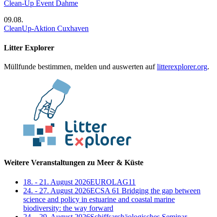
Clean-Up Event Dahme
09.08.
CleanUp-Aktion Cuxhaven
Litter Explorer
Müllfunde bestimmen, melden und auswerten auf
litterexplorer.org
.
Weitere Veranstaltungen zu Meer & Küste
18. - 21. August 2026
EUROLAG11
24. - 27. August 2026
ECSA 61 Bridging the gap between
science and policy in estuarine and coastal marine
biodiversity: the way forward
24. - 29. August 2026
Schiffsarchäologisches Seminar