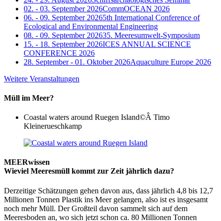
02. - 03. September 2026
CommOCEAN 2026
06. - 09. September 2026
5th International Conference of
Ecological and Environmental Engineering
08. - 09. September 2026
35. Meeresumwelt-Symposium
15. - 18. September 2026
ICES ANNUAL SCIENCE
CONFERENCE 2026
28. September - 01. Oktober 2026
Aquaculture Europe 2026
Weitere Veranstaltungen
Müll im Meer?
Coastal waters around Ruegen Island
©Â Timo
Kleinerueschkamp
MEERwissen
Wieviel Meeresmüll kommt zur Zeit jährlich dazu?
Derzeitige Schätzungen gehen davon aus, dass jährlich 4,8 bis 12,7
Millionen Tonnen Plastik ins Meer gelangen, also ist es insgesamt
noch mehr Müll. Der Großteil davon sammelt sich auf dem
Meeresboden an, wo sich jetzt schon ca. 80 Millionen Tonnen