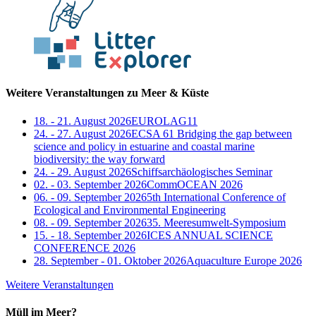
Weitere Veranstaltungen zu Meer & Küste
18. - 21. August 2026
EUROLAG11
24. - 27. August 2026
ECSA 61 Bridging the gap between
science and policy in estuarine and coastal marine
biodiversity: the way forward
24. - 29. August 2026
Schiffsarchäologisches Seminar
02. - 03. September 2026
CommOCEAN 2026
06. - 09. September 2026
5th International Conference of
Ecological and Environmental Engineering
08. - 09. September 2026
35. Meeresumwelt-Symposium
15. - 18. September 2026
ICES ANNUAL SCIENCE
CONFERENCE 2026
28. September - 01. Oktober 2026
Aquaculture Europe 2026
Weitere Veranstaltungen
Müll im Meer?