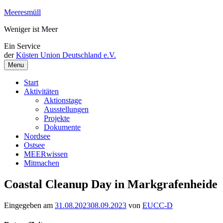
Weiter
Meeresmüll
zum
Weniger ist Meer
Inhalt
Ein Service
der
Küsten Union Deutschland e.V.
Menu
Start
Aktivitäten
Aktionstage
Ausstellungen
Projekte
Dokumente
Nordsee
Ostsee
MEERwissen
Mitmachen
Coastal Cleanup Day in Markgrafenheide
Eingegeben am
31.08.2023
08.09.2023
von
EUCC-D