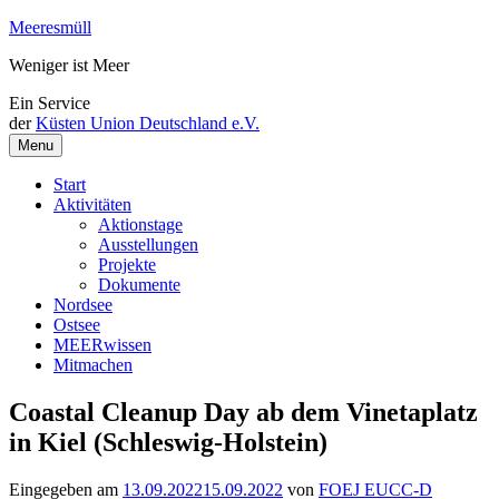
Weiter
Meeresmüll
zum
Weniger ist Meer
Inhalt
Ein Service
der
Küsten Union Deutschland e.V.
Menu
Start
Aktivitäten
Aktionstage
Ausstellungen
Projekte
Dokumente
Nordsee
Ostsee
MEERwissen
Mitmachen
Coastal Cleanup Day ab dem Vinetaplatz
in Kiel (Schleswig-Holstein)
Eingegeben am
13.09.2022
15.09.2022
von
FOEJ EUCC-D