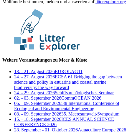
Müllfunde bestimmen, melden und auswerten auf
litterexplorer.org
.
Weitere Veranstaltungen zu Meer & Küste
18. - 21. August 2026
EUROLAG11
24. - 27. August 2026
ECSA 61 Bridging the gap between
science and policy in estuarine and coastal marine
biodiversity: the way forward
24. - 29. August 2026
Schiffsarchäologisches Seminar
02. - 03. September 2026
CommOCEAN 2026
06. - 09. September 2026
5th International Conference of
Ecological and Environmental Engineering
08. - 09. September 2026
35. Meeresumwelt-Symposium
15. - 18. September 2026
ICES ANNUAL SCIENCE
CONFERENCE 2026
28. September - 01. Oktober 2026
Aquaculture Europe 2026