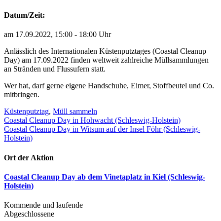
Datum/Zeit:
am 17.09.2022, 15:00 - 18:00 Uhr
Anlässlich des Internationalen Küstenputztages (Coastal Cleanup
Day) am 17.09.2022 finden weltweit zahlreiche Müllsammlungen
an Stränden und Flussufern statt.
Wer hat, darf gerne eigene Handschuhe, Eimer, Stoffbeutel und Co.
mitbringen.
Küstenputztag
,
Müll sammeln
Beitragsnavigation
Coastal Cleanup Day in Hohwacht (Schleswig-Holstein)
Coastal Cleanup Day in Witsum auf der Insel Föhr (Schleswig-
Holstein)
Ort der Aktion
Coastal Cleanup Day ab dem Vinetaplatz in Kiel (Schleswig-
Holstein)
Kommende und laufende
Abgeschlossene