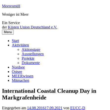
Weiter
Meeresmüll
zum
Weniger ist Meer
Inhalt
Ein Service
der
Küsten Union Deutschland e.V.
Menu
Start
Aktivitäten
Aktionstage
Ausstellungen
Projekte
Dokumente
Nordsee
Ostsee
MEERwissen
Mitmachen
International Coastal Cleanup Day in
Markgrafenheide
Eingegeben am
14.08.2016
17.09.2021
von
EUCC-D