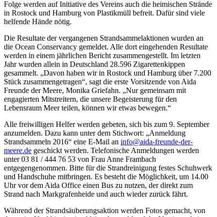
Folge werden auf Initiative des Vereins auch die heimischen Strände
in Rostock und Hamburg von Plastikmüll befreit. Dafür sind viele
helfende Hände nötig.
Die Resultate der vergangenen Strandsammelaktionen wurden an
die Ocean Conservancy gemeldet. Alle dort eingehenden Resultate
werden in einem jährlichen Bericht zusammengestellt. Im letzten
Jahr wurden allein in Deutschland 28.596 Zigarettenkippen
gesammelt. „Davon haben wir in Rostock und Hamburg über 7.200
Stück zusammengetragen“, sagt die erste Vorsitzende von Aida
Freunde der Meere, Monika Griefahn. „Nur gemeinsam mit
engagierten Mitstreitern, die unsere Begeisterung für den
Lebensraum Meer teilen, können wir etwas bewegen.“
Alle freiwilligen Helfer werden gebeten, sich bis zum 9. September
anzumelden. Dazu kann unter dem Stichwort: „Anmeldung
Strandsammeln 2016“ eine E-Mail an
info@aida-freunde-der-
meere.de
geschickt werden. Telefonische Anmeldungen werden
unter 03 81 / 444 76 53 von Frau Anne Frambach
entgegengenommen. Bitte für die Strandreinigung festes Schuhwerk
und Handschuhe mitbringen. Es besteht die Möglichkeit, um 14.00
Uhr vor dem Aida Office einen Bus zu nutzen, der direkt zum
Strand nach Markgrafenheide und auch wieder zurück fährt.
Während der Strandsäuberungsaktion werden Fotos gemacht, von