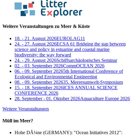
Weitere Veranstaltungen zu Meer & Küste
18. - 21. August 2026
EUROLAG11
24. - 27. August 2026
ECSA 61 Bridging the gap between
science and policy in estuarine and coastal marine
biodiversity: the way forward
24. - 29. August 2026
Schiffsarchäologisches Seminar
02. - 03. September 2026
CommOCEAN 2026
06. - 09. September 2026
5th International Conference of
Ecological and Environmental Engineering
08. - 09. September 2026
35. Meeresumwelt-Symposium
15. - 18. September 2026
ICES ANNUAL SCIENCE
CONFERENCE 2026
28. September - 01. Oktober 2026
Aquaculture Europe 2026
Weitere Veranstaltungen
Müll im Meer?
Hohe DÃ¼ne (GERMANY): "Ocean Initiatives 2012":