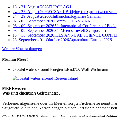
18. - 21. August 2026
EUROLAG11
24. - 27. August 2026
ECSA 61 Bridging the gap between science
24. - 29. August 2026
Schiffsarchäologisches Seminar
02. - 03. September 2026
CommOCEAN 2026
06. - 09. September 2026
5th International Conference of Ecol
08. - 09. September 2026
35. Meeresumwelt-Symposium
15. - 18. September 2026
ICES ANNUAL SCIENCE CONFE
28. September - 01. Oktober 2026
Aquaculture Europe 2026
Weitere Veranstaltungen
Müll im Meer?
Coastal waters around Ruegen Island
©Â Wolf Wichmann
MEERwissen
Was sind eigentlich Geisternetze?
Verlorene, abgerissene oder im Meer entsorgte Fischernetze nennt man
Säugetiere, die in den Netzen hängen bleiben und sich nicht mehr bef
(Quelle: FAO, UNEP, Abandoned, lost or otherwise discarded fishing