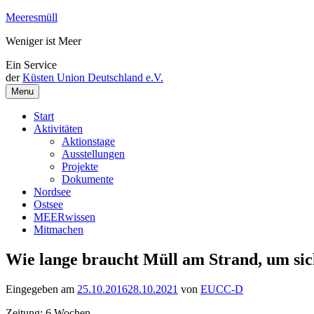
Weiter
Meeresmüll
zum
Weniger ist Meer
Inhalt
Ein Service
der
Küsten Union Deutschland e.V.
Menu
Start
Aktivitäten
Aktionstage
Ausstellungen
Projekte
Dokumente
Nordsee
Ostsee
MEERwissen
Mitmachen
Wie lange braucht Müll am Strand, um sic
Eingegeben am
25.10.2016
28.10.2021
von
EUCC-D
Zeitung: 6 Wochen