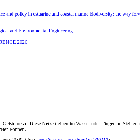
 and policy in estuarine and coastal marine biodiversity: the way for
ogical and Environmental Engineering
RENCE 2026
 Geisternetze. Diese Netze treiben im Wasser oder hängen an Steinen o
reien können.
 gear, 2009, Link:
www.fao.org
,
www.bund.net (PDF)
)