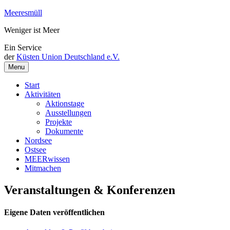
Weiter
Meeresmüll
zum
Weniger ist Meer
Inhalt
Ein Service
der
Küsten Union Deutschland e.V.
Menu
Start
Aktivitäten
Aktionstage
Ausstellungen
Projekte
Dokumente
Nordsee
Ostsee
MEERwissen
Mitmachen
Veranstaltungen & Konferenzen
Eigene Daten veröffentlichen