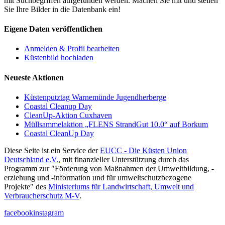
mit Suchbegriffen aufgefunden werden. Machen Sie mit und stellen
Sie Ihre Bilder in die Datenbank ein!
Eigene Daten veröffentlichen
Anmelden & Profil bearbeiten
Küstenbild hochladen
Neueste Aktionen
Küstenputztag Warnemünde Jugendherberge
Coastal Cleanup Day
CleanUp-Aktion Cuxhaven
Müllsammelaktion „FLENS StrandGut 10.0“ auf Borkum
Coastal CleanUp Day
Diese Seite ist ein Service der
EUCC - Die Küsten Union
Deutschland e.V.
, mit finanzieller Unterstützung durch das
Programm zur "Förderung von Maßnahmen der Umweltbildung, -
erziehung und -information und für umweltschutzbezogene
Projekte" des
Ministeriums für Landwirtschaft, Umwelt und
Verbraucherschutz M-V
.
facebook
instagram