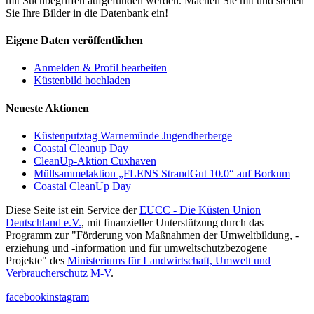
mit Suchbegriffen aufgefunden werden. Machen Sie mit und stellen
Sie Ihre Bilder in die Datenbank ein!
Eigene Daten veröffentlichen
Anmelden & Profil bearbeiten
Küstenbild hochladen
Neueste Aktionen
Küstenputztag Warnemünde Jugendherberge
Coastal Cleanup Day
CleanUp-Aktion Cuxhaven
Müllsammelaktion „FLENS StrandGut 10.0“ auf Borkum
Coastal CleanUp Day
Diese Seite ist ein Service der
EUCC - Die Küsten Union
Deutschland e.V.
, mit finanzieller Unterstützung durch das
Programm zur "Förderung von Maßnahmen der Umweltbildung, -
erziehung und -information und für umweltschutzbezogene
Projekte" des
Ministeriums für Landwirtschaft, Umwelt und
Verbraucherschutz M-V
.
facebook
instagram